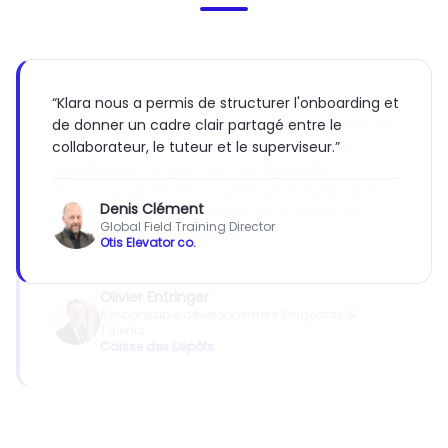
“
Klara nous a permis de structurer l'onboarding et
de donner un cadre clair partagé entre le
collaborateur, le tuteur et le superviseur.
”
Denis Clément
Global Field Training Director
Otis Elevator co.
Jean Roch Houllier
Head of operations, Learning & Digital
Safran
Olivier Entringer
Responsable développement Dirigeants &
Talents
Caisse des Dépôts