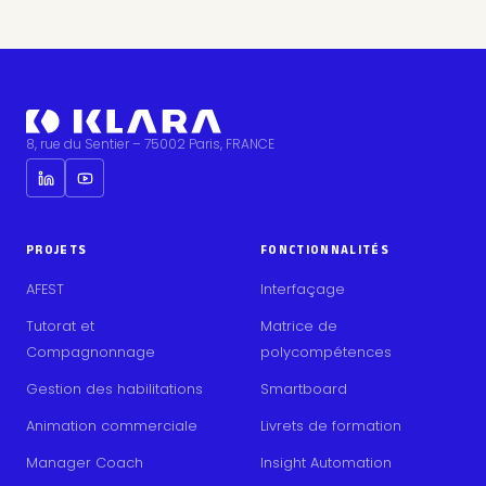
8, rue du Sentier – 75002 Paris, FRANCE
PROJETS
FONCTIONNALITÉS
AFEST
Interfaçage
Tutorat et
Matrice de
Compagnonnage
polycompétences
Gestion des habilitations
Smartboard
Animation commerciale
Livrets de formation
Manager Coach
Insight Automation