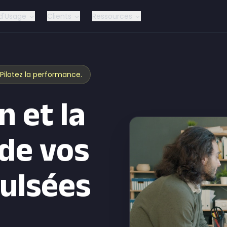
d'Usage
Clients
Ressources
 Pilotez la performance.
n et la
de vos
pulsées